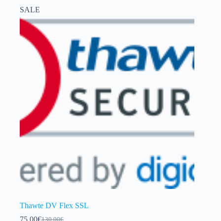
SALE
Thawte DV Flex SSL
75.00
€
130.00
€