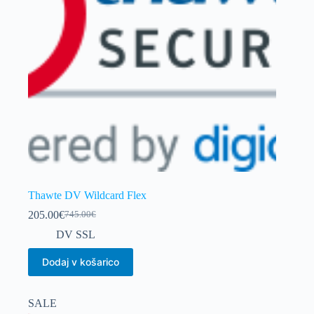
Thawte DV Wildcard Flex
205.00
€
745.00
€
Izvirna
Trenutna
cena
cena
DV SSL
je
je:
bila:
205.00€.
Dodaj v košarico
745.00€.
SALE