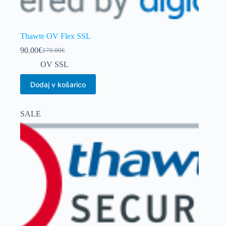
Thawte OV Flex SSL
90.00
€
170.00
€
Izvirna
Trenutna
cena
cena
OV SSL
je
je:
bila:
90.00€.
Dodaj v košarico
170.00€.
SALE