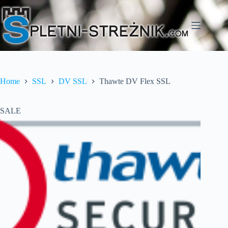
Skip
to
content
Home
SSL
DV SSL
Thawte DV Flex SSL
SALE