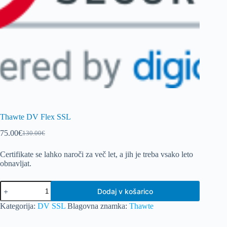
Thawte DV Flex SSL
75.00
€
130.00
€
Izvirna
Trenutna
cena
cena
Certifikate se lahko naroči za več let, a jih je treba vsako leto
je
je:
obnavljat.
bila:
75.00€.
130.00€.
Thawte
Dodaj v košarico
DV
Flex
Kategorija:
DV SSL
Blagovna znamka:
Thawte
SSL
količina